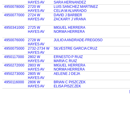
HAYES AV
SARA HERNANDEZ
4950078000
2720 W
LUIS SANCHEZ MARTINEZ
HAYES AV
CELIA M ALVARADO
4950077000
2724 W
DAVID J BARBER
HAYES AV
ZACKARY J VRANA
4950341000
2725 W
MIGUEL HERRERA
HAYES AV
NORMA HERRERA
4950076000
2728 W
JULIO A ANDRADE-FREGOSO
HAYES AV
4950075000
2732-2734 W
SILVESTRE GARCIA CRUZ
HAYES AV
4950117000
2802 W
ERNESTO P RUIZ
HAYES AV
MARIA C RUIZ
4950272000
2803 W
MIGUEL HERRERA
HAYES AV
NORMA HERRERA
4950273000
2805 W
AELENE J DEJA
HAYES AV
4950116000
2806 W
BRIAN C PISZCZEK
HAYES AV
ELISA PISZCZEK