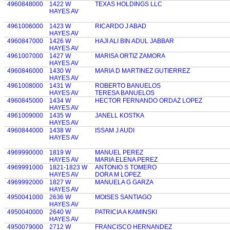
4960848000
1422 W
TEXAS HOLDINGS LLC
HAYES AV
4961006000
1423 W
RICARDO J ABAD
HAYES AV
4960847000
1426 W
HAJI ALI BIN ADUL JABBAR
HAYES AV
4961007000
1427 W
MARISA ORTIZ ZAMORA
HAYES AV
4960846000
1430 W
MARIA D MARTINEZ GUTIERREZ
HAYES AV
4961008000
1431 W
ROBERTO BANUELOS
HAYES AV
TERESA BANUELOS
4960845000
1434 W
HECTOR FERNANDO ORDAZ LOPEZ
HAYES AV
4961009000
1435 W
JANELL KOSTKA
HAYES AV
4960844000
1438 W
ISSAM J AUDI
HAYES AV
4969990000
1819 W
MANUEL PEREZ
HAYES AV
MARIA ELENA PEREZ
4969991000
1821-1823 W
ANTONIO S TOMERO
HAYES AV
DORA M LOPEZ
4969992000
1827 W
MANUELA G GARZA
HAYES AV
4950041000
2636 W
MOISES SANTIAGO
HAYES AV
4950040000
2640 W
PATRICIA A KAMINSKI
HAYES AV
4950079000
2712 W
FRANCISCO HERNANDEZ