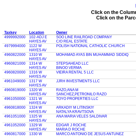
Click on the Column
Click on the Parce
Taxkey
Location
Owner
4999992000
102-ADJ E
SOO LINE RAILROAD COMPANY
HAYES AV
C/O REAL ESTATE
4979994000
1122 W
POLISH NATIONAL CATHOLIC CHURCH
HAYES AV
4960822000
1310 W
MOHAMAD AYAS BIN MUHAMMAD SIDDIQ
HAYES AV
4960821000
1314 W
STEPSAHEAD LLC
HAYES AV
BINOO VERMA
4960820000
1316 W
VIEIRA RENTAL 5 LLC
HAYES AV
4961049000
1317 W
JJRH INVESTMENTS LLC
HAYES AV
4960819000
1320 W
RAZO,ANA M
HAYES AV
SANCHEZ,PETRONILO RAZO
4961050000
1321 W
TOYO PROPERTIES LLC
HAYES AV
4960818000
1324 W
ARKADIY M LITINSKIY
HAYES AV
NATALYA KRAVTSOVA
4961051000
1325 W
ANA MARIA VELES SALDIVAR
HAYES AV
4961052000
1329 W
EDGAR J ROCHE
HAYES AV
MARIA D ROCHE
4960817000
1330 W
MARCO ANTONIO DE JESUS ANTUNEZ