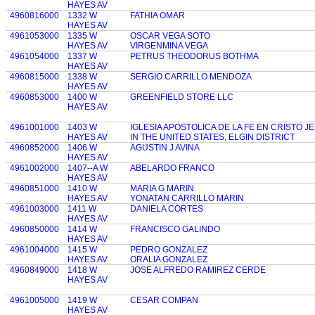
HAYES AV
4960816000
1332 W
FATHIA OMAR
HAYES AV
4961053000
1335 W
OSCAR VEGA SOTO
HAYES AV
VIRGENMINA VEGA
4961054000
1337 W
PETRUS THEODORUS BOTHMA
HAYES AV
4960815000
1338 W
SERGIO CARRILLO MENDOZA
HAYES AV
4960853000
1400 W
GREENFIELD STORE LLC
HAYES AV
4961001000
1403 W
IGLESIA APOSTOLICA DE LA FE EN CRISTO J
HAYES AV
IN THE UNITED STATES, ELGIN DISTRICT
4960852000
1406 W
AGUSTIN J AVINA
HAYES AV
4961002000
1407--A W
ABELARDO FRANCO
HAYES AV
4960851000
1410 W
MARIA G MARIN
HAYES AV
YONATAN CARRILLO MARIN
4961003000
1411 W
DANIELA CORTES
HAYES AV
4960850000
1414 W
FRANCISCO GALINDO
HAYES AV
4961004000
1415 W
PEDRO GONZALEZ
HAYES AV
ORALIA GONZALEZ
4960849000
1418 W
JOSE ALFREDO RAMIREZ CERDE
HAYES AV
4961005000
1419 W
CESAR COMPAN
HAYES AV